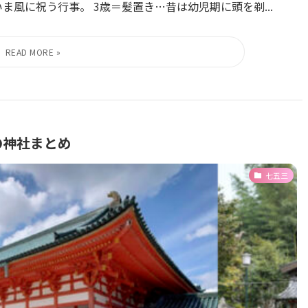
ま風に祝う行事。 3歳＝髪置き…昔は幼児期に頭を剃...
の神社まとめ
七五三