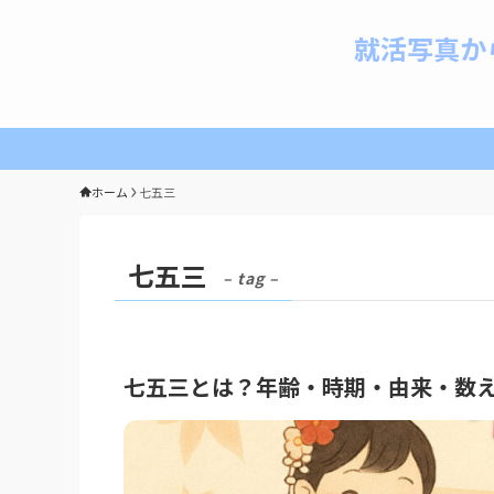
就活写真か
ホーム
七五三
七五三
– tag –
七五三とは？年齢・時期・由来・数え